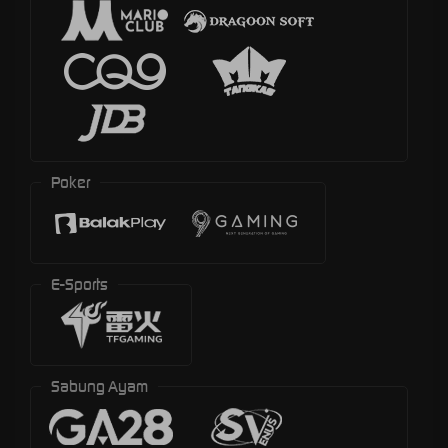
Poker
E-Sports
Sabung Ayam