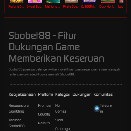
Fortune Gems 500
Sweet Bonanza 2500
Mahjong Ways 2
Pirate Quest 1000
DJ BOOM BOOM
Duck Hunters
Lucky Ne
Sbobet88 - Fitur
Dukungan Game
Memberikan Keseruan
Sbobet88 pusat petualangan virtual inovatif mempesona panorama cerah canggih
tantangan unik adaptif dunia imajinatif Sbobet88.
Kebijaksanaan
Platform
Kategori
Dukungan
Komunitas
Responsible
Promosi
Hot
Telegra
Gambling
Games
m
Loyalty
Tentang
Slots
Referral
Sbobet88
Olahraga