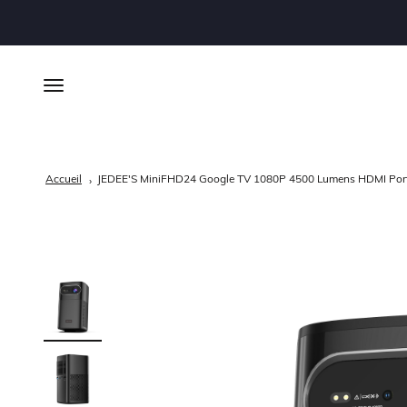
Skip to content
Open navigation menu
Accueil
JEDEE'S MiniFHD24 Google TV 1080P 4500 Lumens HDMI Porta