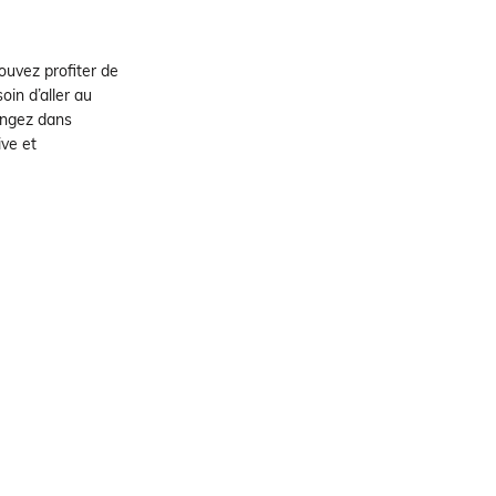
ouvez profiter de
in d’aller au
longez dans
ive et