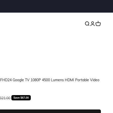
Open search
Open account
Open cart
niFHD24 Google TV 1080P 4500 Lumens HDMI Portable Video
e
egular price
621.00
Save $67.00