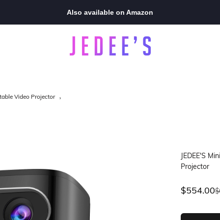
Also available on Amazon
Jedee's | Videoprojecteur Portable
ble Video Projector
JEDEE'S Mi
Projector
Sale pric
$554.00
R
$