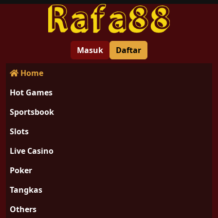
Masuk
Daftar
Home
Hot Games
Sportsbook
Slots
Live Casino
Poker
Tangkas
Others