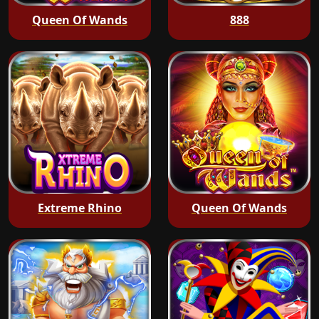
Queen Of Wands
888
Extreme Rhino
Queen Of Wands