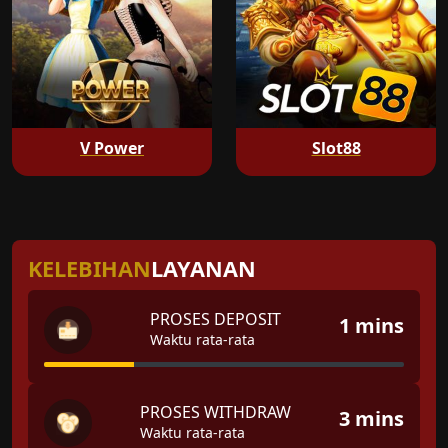
V Power
Slot88
KELEBIHAN
LAYANAN
PROSES DEPOSIT
1 mins
Waktu rata-rata
PROSES WITHDRAW
3 mins
Waktu rata-rata